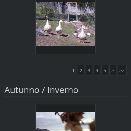
1
2
3
4
5
>
>>
Autunno / Inverno