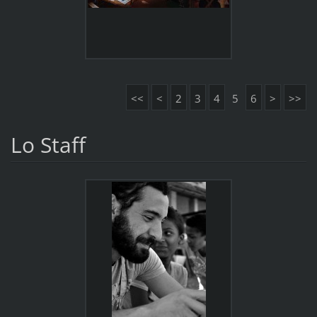
<<
<
2
3
4
5
6
>
>>
Lo Staff