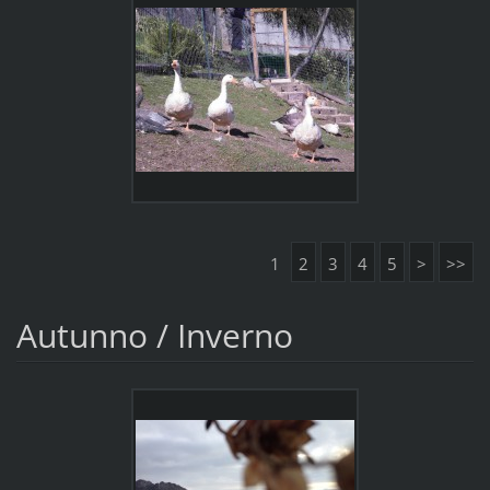
1
2
3
4
5
>
>>
Autunno / Inverno