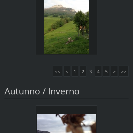
<<
<
1
2
3
4
5
>
>>
Autunno / Inverno