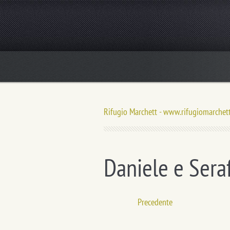
Rifugio Marchett - www.rifugiomarchett
Daniele e Sera
Precedente