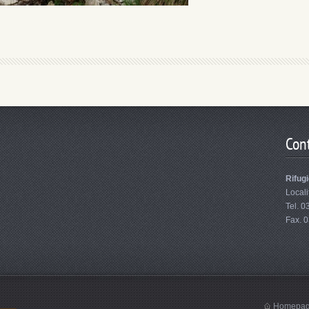
Cont
Rifug
Locali
Tel. 
Fax. 
Homepa