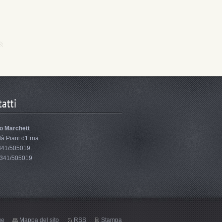
atti
io Marchett
tà Piani d'Erna
0341/505019
0341/505019
ge
Mappa del sito
RSS
Stampa